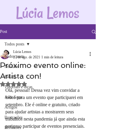
Post
Todos posts
Lúcia Lemos
Todos posts
27 de ago. de 2021
1 min de leitura
Próximo evento online:
Notícias
Artista con!
Fanart
Avaliado com NaN de 5 estrelas.
Tutoriais e dicas
Olá, pessoal! Dessa vez vim convidar a 
Aika Saga
todos para um evento que participarei em 
setembro. Ele é online e gratuito, criado 
Artigos
para ajudar artistas a mostrarem seus 
Ilustrações
trabalhos nesta pandemia já que ainda esta 
perigoso participar de eventos presenciais.
Reflexões