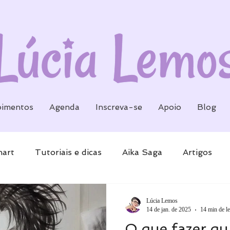
imentos
Agenda
Inscreva-se
Apoio
Blog
nart
Tutoriais e dicas
Aika Saga
Artigos
Lúcia Lemos
14 de jan. de 2025
14 min de le
O que fazer qu