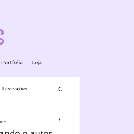
Portfólio
Loja
Ilustrações
itura
ando o autor