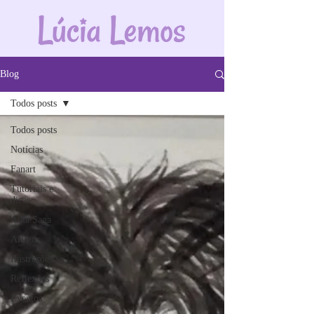
Blog
Todos posts
Todos posts
Notícias
Fanart
Tutoriais e
dicas
Aika Saga
Artigos
Ilustrações
Reflexões
Eventos