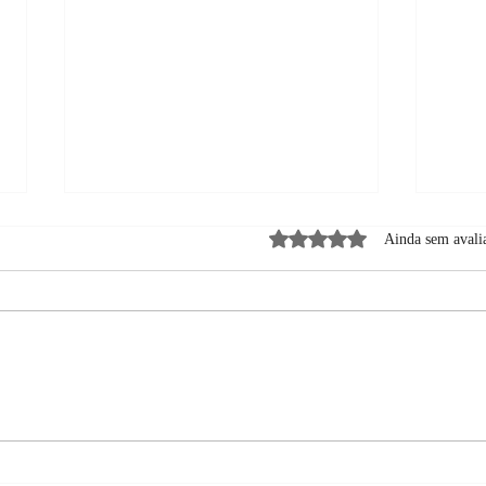
Avaliado com 0 de 5 estrela
Ainda sem avali
AIKAlive: EVENTO
Aniv
ESPECIAL PARA
novi
COMEMORAR O
ANIVERSÁRIO DA SAGA