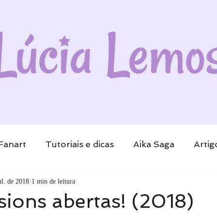
Fanart
Tutoriais e dicas
Aika Saga
Artig
ul. de 2018
1 min de leitura
ions abertas! (2018)