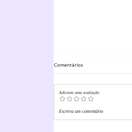
Comentários
Adicione uma avaliação
Sobre minha saída da
Escreva um comentário
editora PenDragon